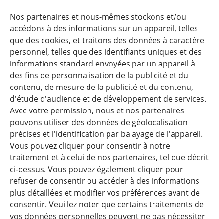
FORWARDIS GMBH FRANKFURT AM MAIN
Nos partenaires et nous-mêmes stockons et/ou
KAISERSTRASSE 53, 60329 FRANKFURT AM MAIN, GERMANY
accédons à des informations sur un appareil, telles
que des cookies, et traitons des données à caractère
VAT : DE 813253597
personnel, telles que des identifiants uniques et des
+49 30 54979330 INFO@FORWARDIS.COM
informations standard envoyées par un appareil à
des fins de personnalisation de la publicité et du
contenu, de mesure de la publicité et du contenu,
FORWARDIS ROMANIA
d'étude d'audience et de développement de services.
STR. NICOLAE CARAMFIL NR.73 BUCHAREST, ROMANIA
Avec votre permission, nous et nos partenaires
‎ VAT : DE 813253597
pouvons utiliser des données de géolocalisation
INFO@FORWARDIS.COM
précises et l'identification par balayage de l'appareil.
Vous pouvez cliquer pour consentir à notre
traitement et à celui de nos partenaires, tel que décrit
ci-dessus. Vous pouvez également cliquer pour
Communiqués de presse
refuser de consentir ou accéder à des informations
plus détaillées et modifier vos préférences avant de
Actualités
consentir. Veuillez noter que certains traitements de
vos données personnelles peuvent ne pas nécessiter