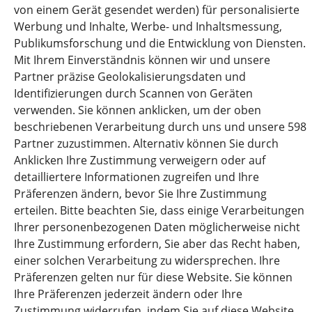
von einem Gerät gesendet werden) für personalisierte
+49 03 054979330 INFO@FORWARDIS.COM
Werbung und Inhalte, Werbe- und Inhaltsmessung,
Publikumsforschung und die Entwicklung von Diensten.
FORWARDIS ROMANIA
Mit Ihrem Einverständnis können wir und unsere
Partner präzise Geolokalisierungsdaten und
STR. NICOLAE CARAMFIL NR.73 BUCHAREST, ROMANIA
Identifizierungen durch Scannen von Geräten
‎ VAT : DE 813253597
verwenden. Sie können anklicken, um der oben
+40 744 658 927 INFO@FORWARDIS.COM
beschriebenen Verarbeitung durch uns und unsere 598
Partner zuzustimmen. Alternativ können Sie durch
Anklicken Ihre Zustimmung verweigern oder auf
detailliertere Informationen zugreifen und Ihre
Presseemitteilung
Präferenzen ändern, bevor Sie Ihre Zustimmung
erteilen. Bitte beachten Sie, dass einige Verarbeitungen
News Overview
Ihrer personenbezogenen Daten möglicherweise nicht
Ihre Zustimmung erfordern, Sie aber das Recht haben,
Karriere
einer solchen Verarbeitung zu widersprechen. Ihre
Präferenzen gelten nur für diese Website. Sie können
Forwardis Care & Act
Ihre Präferenzen jederzeit ändern oder Ihre
Zustimmung widerrufen, indem Sie auf diese Website