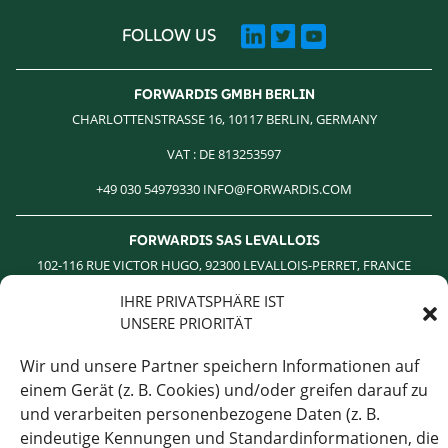
FOLLOW US
FORWARDIS GMBH BERLIN
CHARLOTTENSTRASSE 16, 10117 BERLIN, GERMANY
VAT : DE 813253597
+49 030 54979330 INFO@FORWARDIS.COM
FORWARDIS SAS LEVALLOIS
102-116 RUE VICTOR HUGO, 92300 LEVALLOIS-PERRET, FRANCE
TVA : FR 19 414 801 555
IHRE PRIVATSPHÄRE IST
UNSERE PRIORITÄT
+33 1 85 64 18 17
Wir und unsere Partner speichern Informationen auf
FORWARDIS GMBH FRANKFURT AM MAIN
einem Gerät (z. B. Cookies) und/oder greifen darauf zu
KAISERSTRASSE 53, 60329 FRANKFURT AM MAIN, GERMANY
und verarbeiten personenbezogene Daten (z. B.
eindeutige Kennungen und Standardinformationen, die
VAT : DE 813253597