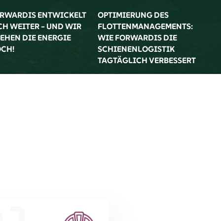
RWARDIS ENTWICKELT
OPTIMIERUNG DES
FO
CH WEITER – UND WIR
FLOTTENMANAGEMENTS:
INN
EHEN DIE ENERGIE
WIE FORWARDIS DIE
SC
CH!
SCHIENENLOGISTIK
DEN
TAGTÄGLICH VERBESSERT
GET