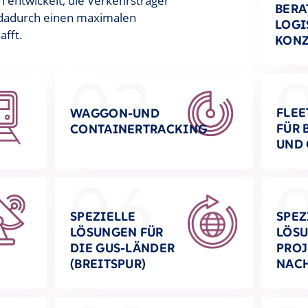
 entwickelt, die Verkehrsträger
BERA
 dadurch einen maximalen
LOGI
afft.
KONZ
03
FLE
WAGGON-UND
FÜR
CONTAINERTRACKING
T
UND 
06
SPEZIELLE
SPEZ
LÖSUNGEN FÜR
LÖSU
DIE GUS-LÄNDER
PROJ
(BREITSPUR)
NAC