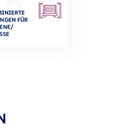
10
INIERTE
NGEN FÜR
ENE/
SSE
N