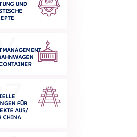
01
TUNG UND
STISCHE
EPTE
04
ETMANAGEMENT
 BAHNWAGEN
CONTAINER
07
IELLE
NGEN FÜR
EKTE AUS/
H CHINA