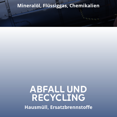
Mineralöl, Flüssiggas, Chemikalien
ABFALL UND
RECYCLING
Hausmüll, Ersatzbrennstoffe