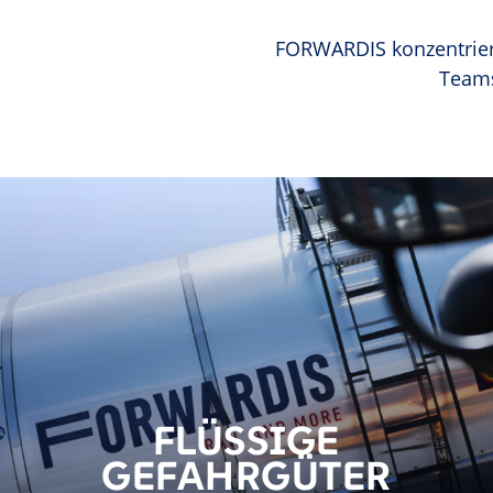
FORWARDIS konzentriert 
Teams
FLÜSSIGE
GEFAHRGÜTER