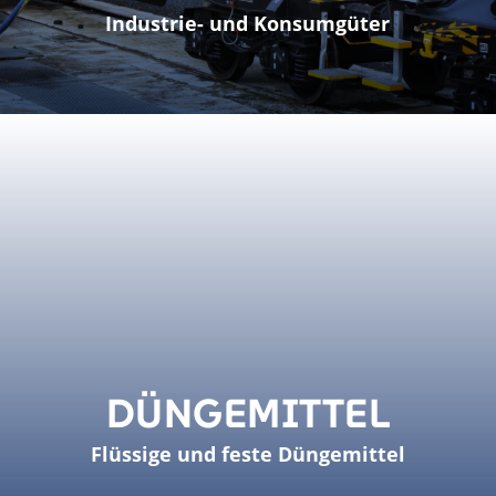
Industrie- und Konsumgüter
DÜNGEMITTEL
Flüssige und feste Düngemittel