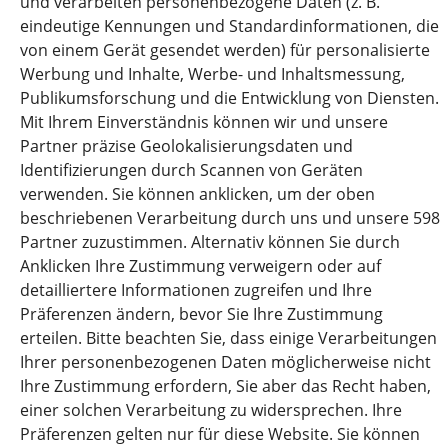
und verarbeiten personenbezogene Daten (z. B.
eindeutige Kennungen und Standardinformationen, die
VAT : DE 813253597
von einem Gerät gesendet werden) für personalisierte
+49 03 054979330 INFO@FORWARDIS.COM
Werbung und Inhalte, Werbe- und Inhaltsmessung,
Publikumsforschung und die Entwicklung von Diensten.
FORWARDIS ROMANIA
Mit Ihrem Einverständnis können wir und unsere
Partner präzise Geolokalisierungsdaten und
STR. NICOLAE CARAMFIL NR.73 BUCHAREST, ROMANIA
Identifizierungen durch Scannen von Geräten
‎ VAT : DE 813253597
verwenden. Sie können anklicken, um der oben
+40 744 658 927 INFO@FORWARDIS.COM
beschriebenen Verarbeitung durch uns und unsere 598
Partner zuzustimmen. Alternativ können Sie durch
Anklicken Ihre Zustimmung verweigern oder auf
detailliertere Informationen zugreifen und Ihre
Presseemitteilung
Präferenzen ändern, bevor Sie Ihre Zustimmung
erteilen. Bitte beachten Sie, dass einige Verarbeitungen
News Overview
Ihrer personenbezogenen Daten möglicherweise nicht
Ihre Zustimmung erfordern, Sie aber das Recht haben,
Karriere
einer solchen Verarbeitung zu widersprechen. Ihre
Präferenzen gelten nur für diese Website. Sie können
Forwardis Care & Act