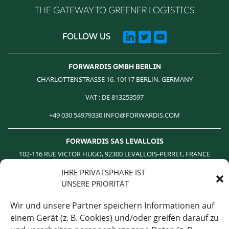
THE GATEWAY TO GREENER LOGISTICS
FOLLOW US
FORWARDIS GMBH BERLIN
CHARLOTTENSTRASSE 16, 10117 BERLIN, GERMANY
VAT : DE 813253597
+49 030 54979330 INFO@FORWARDIS.COM
FORWARDIS SAS LEVALLOIS
102-116 RUE VICTOR HUGO, 92300 LEVALLOIS-PERRET, FRANCE
TVA : FR 19 414 801 555
IHRE PRIVATSPHÄRE IST
UNSERE PRIORITÄT
+33 1 85 64 18 17
Wir und unsere Partner speichern Informationen auf
FORWARDIS GMBH FRANKFURT AM MAIN
einem Gerät (z. B. Cookies) und/oder greifen darauf zu
KAISERSTRASSE 53, 60329 FRANKFURT AM MAIN, GERMANY