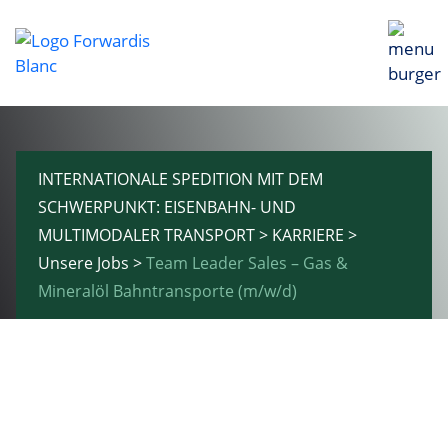
INTERNATIONALE SPEDITION MIT DEM
SCHWERPUNKT: EISENBAHN- UND
MULTIMODALER TRANSPORT
>
KARRIERE
>
Unsere Jobs
>
Team Leader Sales – Gas &
Mineralöl Bahntransporte (m/w/d)