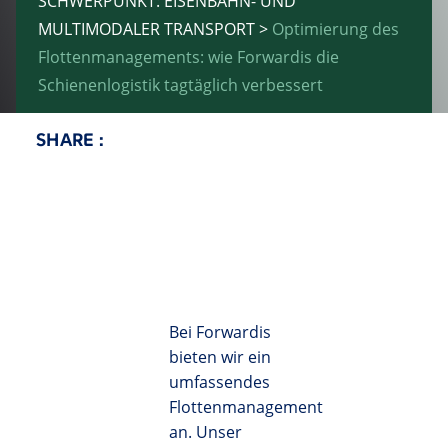
SCHWERPUNKT: EISENBAHN- UND
MULTIMODALER TRANSPORT
>
Optimierung des
Flottenmanagements: wie Forwardis die
Schienenlogistik tagtäglich verbessert
SHARE :
Twitter
Facebook
LinkedIn
Email
Bei Forwardis
bieten wir ein
umfassendes
Flottenmanagement
an. Unser