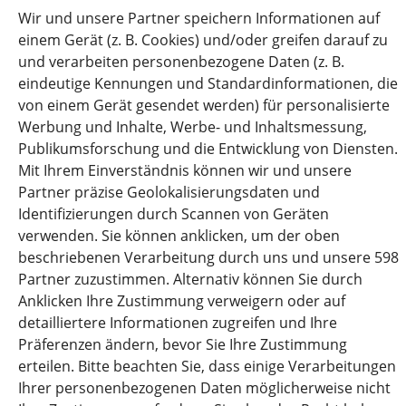
Wir und unsere Partner speichern Informationen auf
FORWARDIS GMBH FRANKFURT AM MAIN
einem Gerät (z. B. Cookies) und/oder greifen darauf zu
KAISERSTRASSE 53, 60329 FRANKFURT AM MAIN, GERMANY
und verarbeiten personenbezogene Daten (z. B.
eindeutige Kennungen und Standardinformationen, die
VAT : DE 813253597
von einem Gerät gesendet werden) für personalisierte
+49 03 054979330 INFO@FORWARDIS.COM
Werbung und Inhalte, Werbe- und Inhaltsmessung,
Publikumsforschung und die Entwicklung von Diensten.
Mit Ihrem Einverständnis können wir und unsere
FORWARDIS ROMANIA
Partner präzise Geolokalisierungsdaten und
STR. NICOLAE CARAMFIL NR.73 BUCHAREST, ROMANIA
Identifizierungen durch Scannen von Geräten
‎ VAT : DE 813253597
verwenden. Sie können anklicken, um der oben
+40 744 658 927 INFO@FORWARDIS.COM
beschriebenen Verarbeitung durch uns und unsere 598
Partner zuzustimmen. Alternativ können Sie durch
Anklicken Ihre Zustimmung verweigern oder auf
detailliertere Informationen zugreifen und Ihre
Presseemitteilung
Präferenzen ändern, bevor Sie Ihre Zustimmung
erteilen. Bitte beachten Sie, dass einige Verarbeitungen
News Overview
Ihrer personenbezogenen Daten möglicherweise nicht