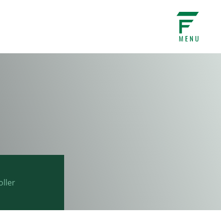
oller
tter
Facebook
LinkedIn
Email