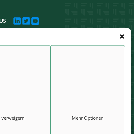
US
RWARDIS
MANIA
 NICOLAE
MFIL NR.73
HAREST,
ANIA
T : DE 813253597
744 658 927
verweigern
Mehr Optionen
O@FORWARDIS.COM