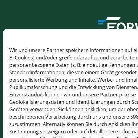
THE GATEWAY T
Wir und unsere Partner speichern Informationen auf ei
B. Cookies) und/oder greifen darauf zu und verarbeiten
FORWARDIS
personenbezogene Daten (z. B. eindeutige Kennungen
GMBH BERLI
Standardinformationen, die von einem Gerät gesendet 
CHARLOTTENSTR
personalisierte Werbung und Inhalte, Werbe- und Inha
16, 10117 BERLIN
Publikumsforschung und die Entwicklung von Diensten.
GERMANY
Einverständnis können wir und unsere Partner präzise
Geolokalisierungsdaten und Identifizierungen durch S
VAT : DE 813253
Geräten verwenden. Sie können anklicken, um der obe
+49 030 5497933
beschriebenen Verarbeitung durch uns und unsere 598
INFO@FORWARD
zuzustimmen. Alternativ können Sie durch Anklicken Ih
Zustimmung verweigern oder auf detailliertere Inform