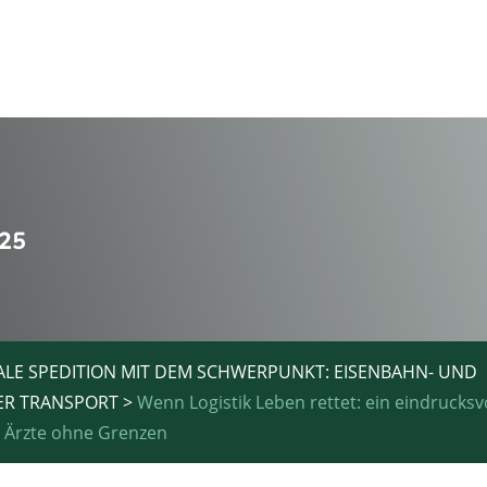
025
ALE SPEDITION MIT DEM SCHWERPUNKT: EISENBAHN- UND
ER TRANSPORT
>
Wenn Logistik Leben rettet: ein eindrucksv
 Ärzte ohne Grenzen
SHARE :
Twi