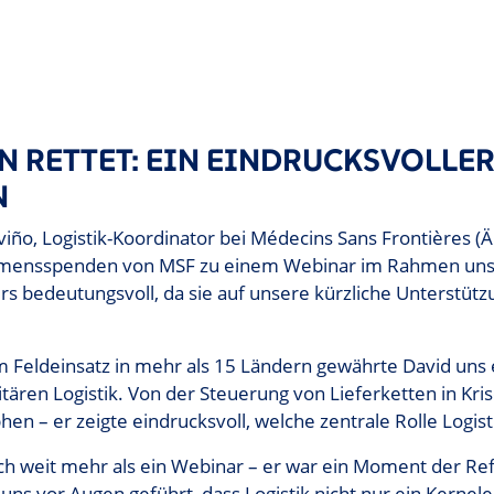
N RETTET: EIN EINDRUCKSVOLLE
N
eviño, Logistik-Koordinator bei Médecins Sans Frontières (
mensspenden von MSF zu einem Webinar im Rahmen un
s bedeutungsvoll, da sie auf unsere kürzliche Unterstützu
im Feldeinsatz in mehr als 15 Ländern gewährte David uns
itären Logistik. Von der Steuerung von Lieferketten in Kris
en – er zeigte eindrucksvoll, welche zentrale Rolle Logis
h weit mehr als ein Webinar – er war ein Moment der Refl
uns vor Augen geführt, dass Logistik nicht nur ein Kernel